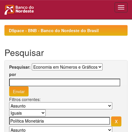
Skip
navigation
DSpace - BNB - Banco do Nordeste do Brasil
Pesquisar
Pesquisar:
por
Filtros correntes: