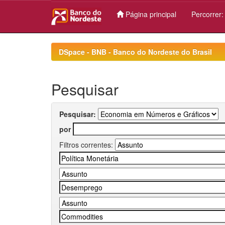
Página principal
Percorrer
Skip
navigation
DSpace - BNB - Banco do Nordeste do Brasil
Pesquisar
Pesquisar:
por
Filtros correntes: