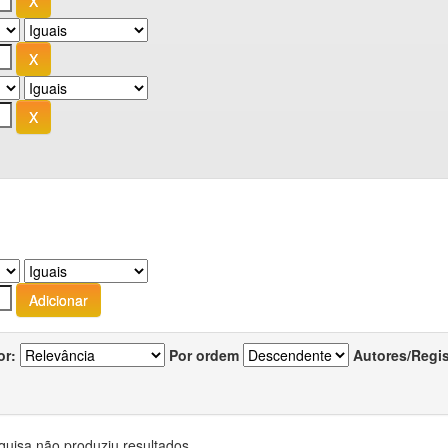
or:
Por ordem
Autores/Regi
quisa não produziu resultados.