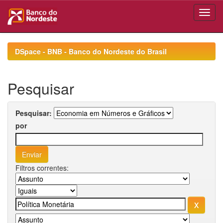
Skip
navigation
DSpace - BNB - Banco do Nordeste do Brasil
Pesquisar
Pesquisar:
por
Filtros correntes: