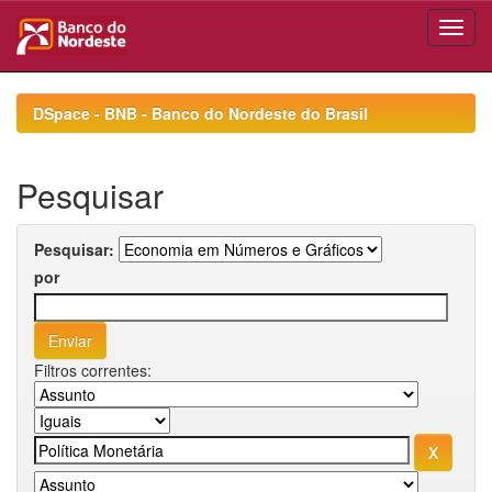
Skip
navigation
DSpace - BNB - Banco do Nordeste do Brasil
Pesquisar
Pesquisar:
por
Filtros correntes: