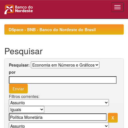
Skip
navigation
DSpace - BNB - Banco do Nordeste do Brasil
Pesquisar
Pesquisar:
por
Filtros correntes: