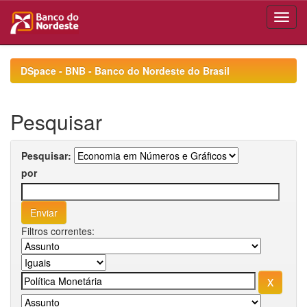
Skip
navigation
DSpace - BNB - Banco do Nordeste do Brasil
Pesquisar
Pesquisar:
por
Filtros correntes: