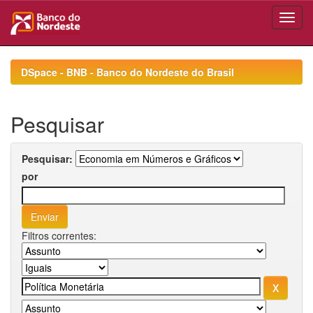
Skip
navigation
DSpace - BNB - Banco do Nordeste do Brasil
Pesquisar
Pesquisar:
por
Filtros correntes: