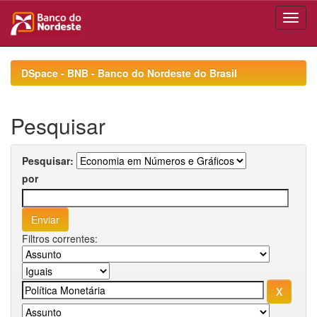
Skip
navigation
DSpace - BNB - Banco do Nordeste do Brasil
Pesquisar
Pesquisar:
por
Filtros correntes: