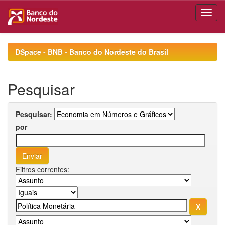
Skip
navigation
DSpace - BNB - Banco do Nordeste do Brasil
Pesquisar
Pesquisar:
por
Filtros correntes: