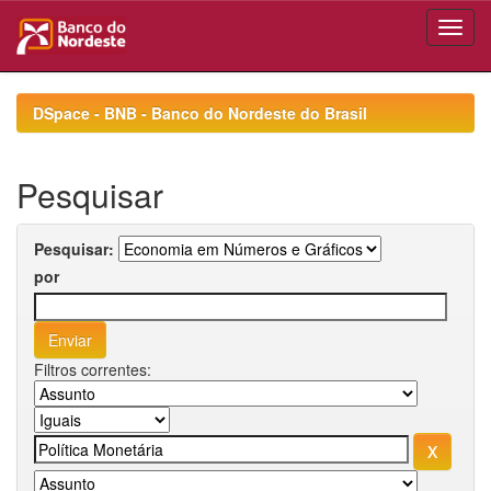
Skip
navigation
DSpace - BNB - Banco do Nordeste do Brasil
Pesquisar
Pesquisar:
por
Filtros correntes: