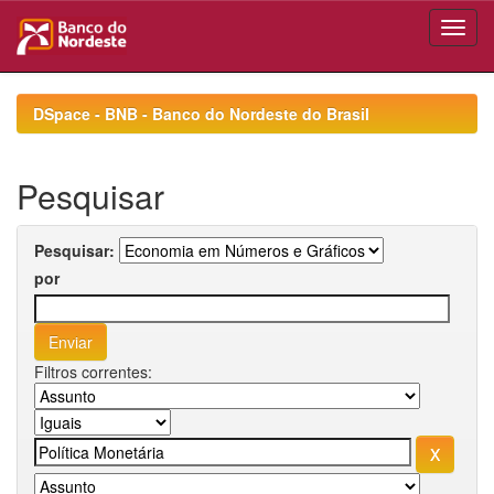
Skip
navigation
DSpace - BNB - Banco do Nordeste do Brasil
Pesquisar
Pesquisar:
por
Filtros correntes: