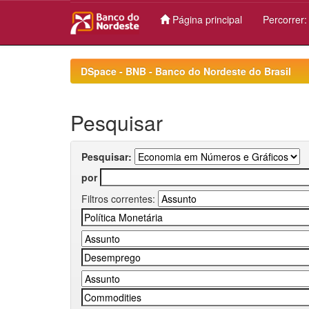
Página principal
Percorrer
Skip
navigation
DSpace - BNB - Banco do Nordeste do Brasil
Pesquisar
Pesquisar:
por
Filtros correntes: