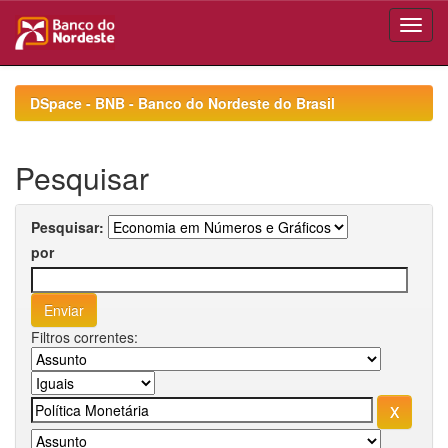
Skip
navigation
DSpace - BNB - Banco do Nordeste do Brasil
Pesquisar
Pesquisar:
por
Filtros correntes: