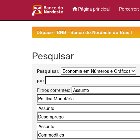
Página principal
Percorrer
Skip
navigation
DSpace - BNB - Banco do Nordeste do Brasil
Pesquisar
Pesquisar:
por
Filtros correntes: