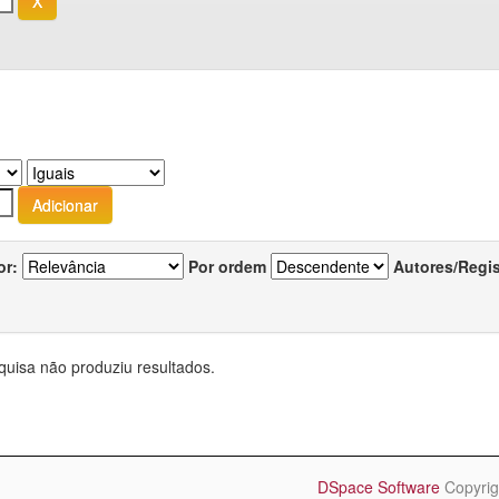
or:
Por ordem
Autores/Regi
quisa não produziu resultados.
DSpace Software
Copyrig