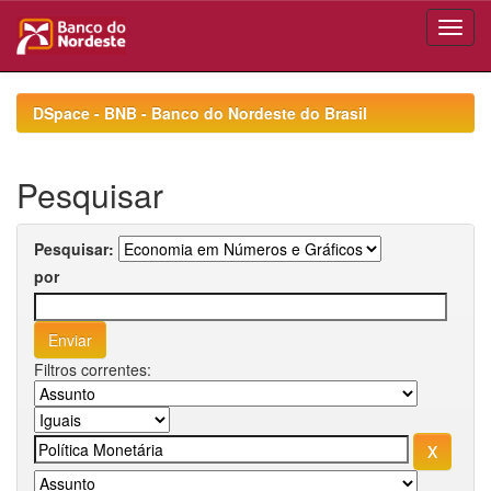
Skip
navigation
DSpace - BNB - Banco do Nordeste do Brasil
Pesquisar
Pesquisar:
por
Filtros correntes: