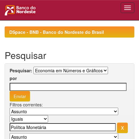
Skip
navigation
DSpace - BNB - Banco do Nordeste do Brasil
Pesquisar
Pesquisar:
por
Filtros correntes: