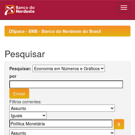
Skip
navigation
DSpace - BNB - Banco do Nordeste do Brasil
Pesquisar
Pesquisar:
por
Filtros correntes: