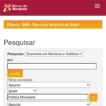
Skip
navigation
DSpace - BNB - Banco do Nordeste do Brasil
Pesquisar
Pesquisar:
por
Filtros correntes: