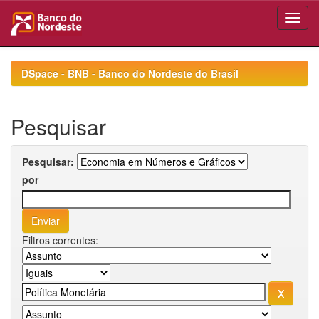
Skip
navigation
DSpace - BNB - Banco do Nordeste do Brasil
Pesquisar
Pesquisar:
por
Filtros correntes: