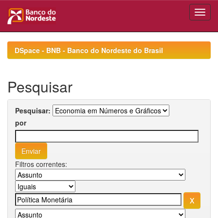
Skip
navigation
DSpace - BNB - Banco do Nordeste do Brasil
Pesquisar
Pesquisar:
por
Filtros correntes: