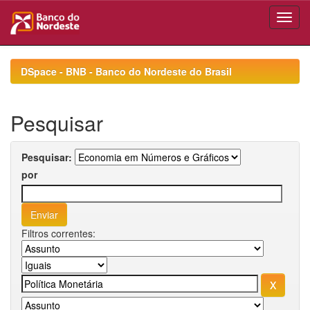
Skip
navigation
DSpace - BNB - Banco do Nordeste do Brasil
Pesquisar
Pesquisar:
por
Filtros correntes: