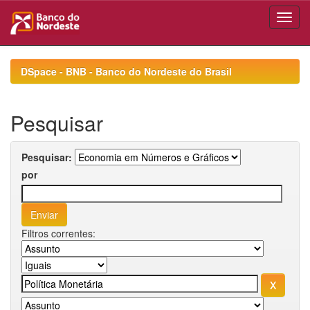
Skip
navigation
DSpace - BNB - Banco do Nordeste do Brasil
Pesquisar
Pesquisar:
por
Filtros correntes: