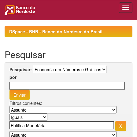
Skip
navigation
DSpace - BNB - Banco do Nordeste do Brasil
Pesquisar
Pesquisar:
por
Filtros correntes: