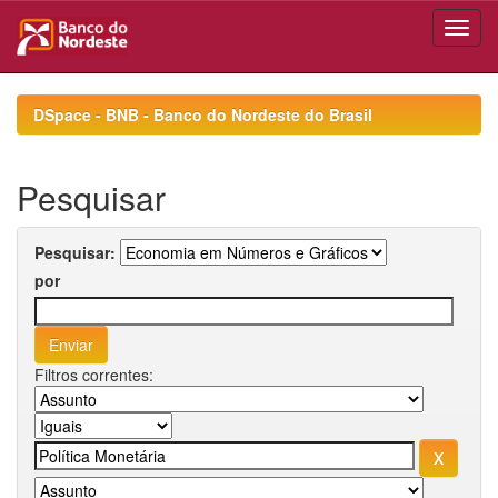
Skip
navigation
DSpace - BNB - Banco do Nordeste do Brasil
Pesquisar
Pesquisar:
por
Filtros correntes: