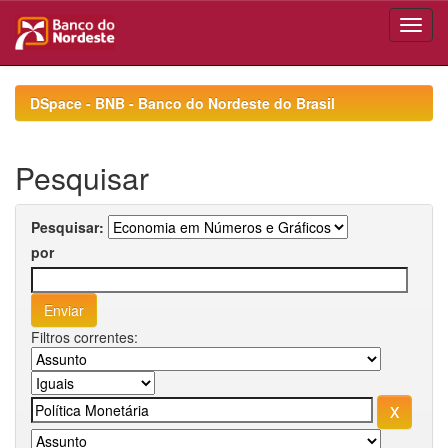
Skip
navigation
DSpace - BNB - Banco do Nordeste do Brasil
Pesquisar
Pesquisar:
por
Filtros correntes: