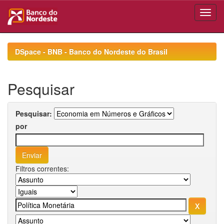
Skip
navigation
DSpace - BNB - Banco do Nordeste do Brasil
Pesquisar
Pesquisar:
por
Filtros correntes: