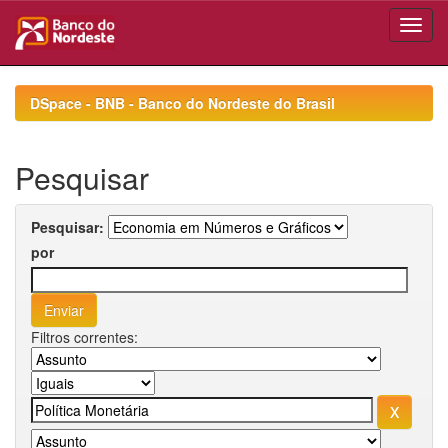
Skip
navigation
DSpace - BNB - Banco do Nordeste do Brasil
Pesquisar
Pesquisar:
por
Filtros correntes: