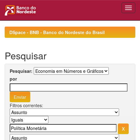
Skip
navigation
DSpace - BNB - Banco do Nordeste do Brasil
Pesquisar
Pesquisar:
por
Filtros correntes: