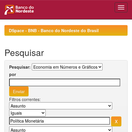
Skip
navigation
DSpace - BNB - Banco do Nordeste do Brasil
Pesquisar
Pesquisar:
por
Filtros correntes: