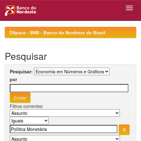
Skip
navigation
DSpace - BNB - Banco do Nordeste do Brasil
Pesquisar
Pesquisar:
por
Filtros correntes: