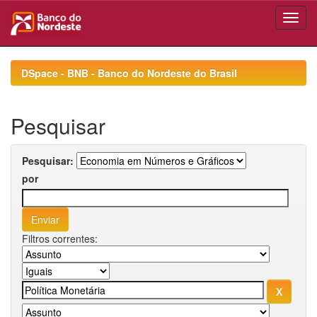
Skip
navigation
DSpace - BNB - Banco do Nordeste do Brasil
Pesquisar
Pesquisar:
por
Filtros correntes: