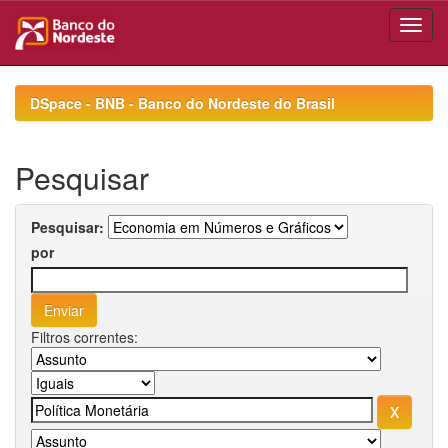
Skip
navigation
DSpace - BNB - Banco do Nordeste do Brasil
Pesquisar
Pesquisar:
por
Filtros correntes: