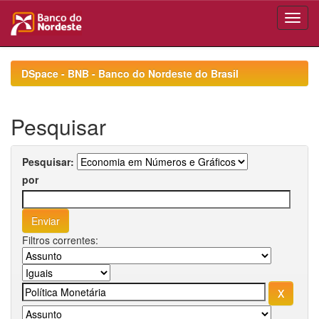
Skip
navigation
DSpace - BNB - Banco do Nordeste do Brasil
Pesquisar
Pesquisar:
por
Filtros correntes: