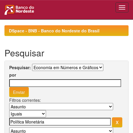
Skip
navigation
DSpace - BNB - Banco do Nordeste do Brasil
Pesquisar
Pesquisar:
por
Filtros correntes: