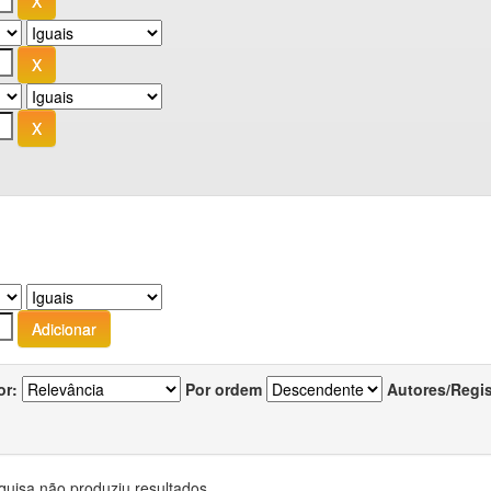
or:
Por ordem
Autores/Regi
quisa não produziu resultados.