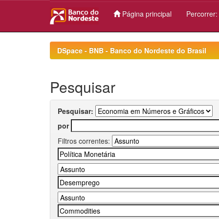
Página principal
Percorrer
Skip
navigation
DSpace - BNB - Banco do Nordeste do Brasil
Pesquisar
Pesquisar:
por
Filtros correntes: