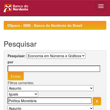
Skip
navigation
DSpace - BNB - Banco do Nordeste do Brasil
Pesquisar
Pesquisar:
por
Filtros correntes: