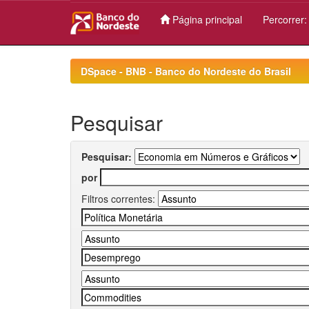
Página principal
Percorrer
Skip
navigation
DSpace - BNB - Banco do Nordeste do Brasil
Pesquisar
Pesquisar:
por
Filtros correntes: