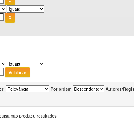
or:
Por ordem
Autores/Regi
quisa não produziu resultados.