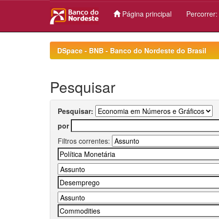
Página principal
Percorrer
Skip
navigation
DSpace - BNB - Banco do Nordeste do Brasil
Pesquisar
Pesquisar:
por
Filtros correntes: