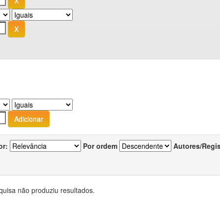
or:
Por ordem
Autores/Regi
quisa não produziu resultados.