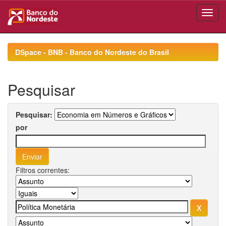
Skip
navigation
DSpace - BNB - Banco do Nordeste do Brasil
Pesquisar
Pesquisar:
por
Filtros correntes: