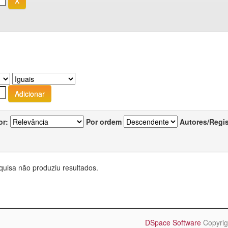
or:
Por ordem
Autores/Regi
quisa não produziu resultados.
DSpace Software
Copyrig