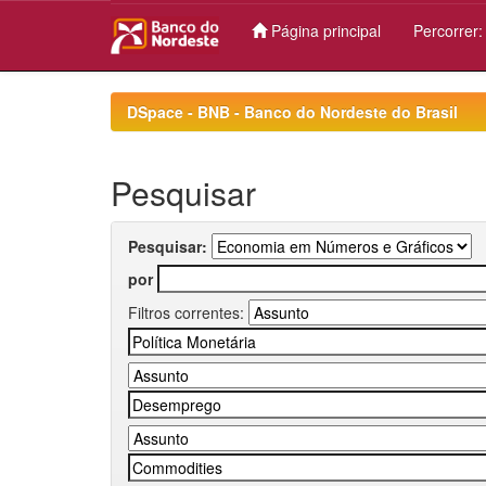
Página principal
Percorrer
Skip
navigation
DSpace - BNB - Banco do Nordeste do Brasil
Pesquisar
Pesquisar:
por
Filtros correntes: