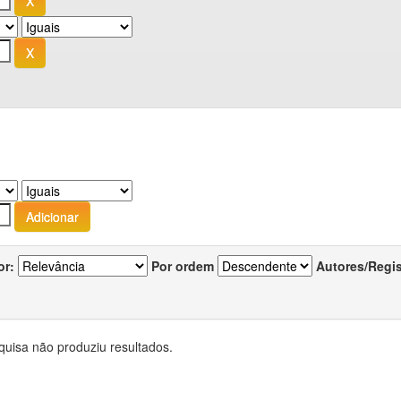
or:
Por ordem
Autores/Regi
quisa não produziu resultados.