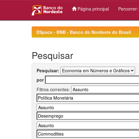
Página principal
Percorrer
Skip
navigation
DSpace - BNB - Banco do Nordeste do Brasil
Pesquisar
Pesquisar:
por
Filtros correntes: