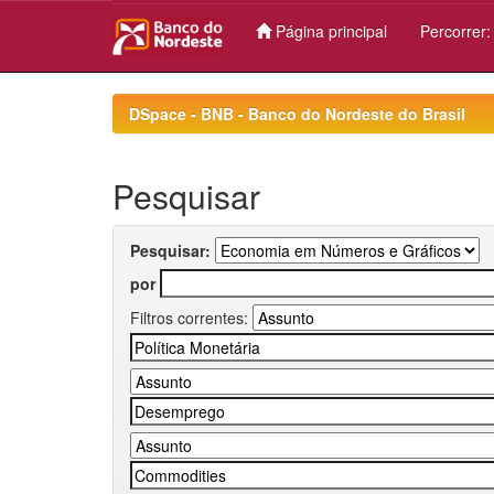
Página principal
Percorrer
Skip
navigation
DSpace - BNB - Banco do Nordeste do Brasil
Pesquisar
Pesquisar:
por
Filtros correntes: