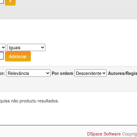
or:
Por ordem
Autores/Regi
quisa não produziu resultados.
DSpace Software
Copyrig