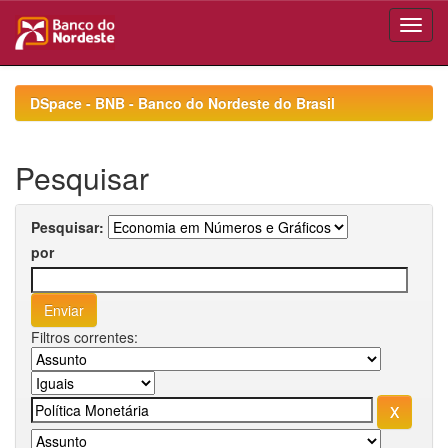
Skip
navigation
DSpace - BNB - Banco do Nordeste do Brasil
Pesquisar
Pesquisar:
por
Filtros correntes: