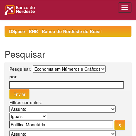
Skip
navigation
DSpace - BNB - Banco do Nordeste do Brasil
Pesquisar
Pesquisar:
por
Filtros correntes: