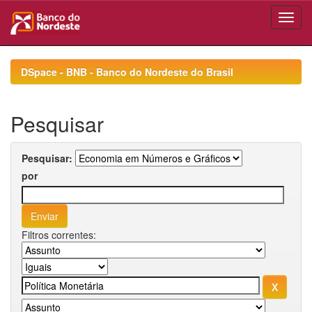
Skip
navigation
DSpace - BNB - Banco do Nordeste do Brasil
Pesquisar
Pesquisar:
por
Filtros correntes: