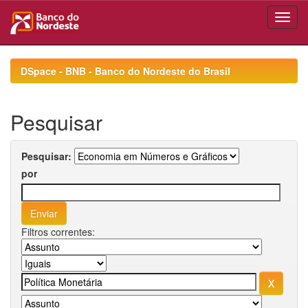
Skip
navigation
DSpace - BNB - Banco do Nordeste do Brasil
Pesquisar
Pesquisar:
por
Filtros correntes: