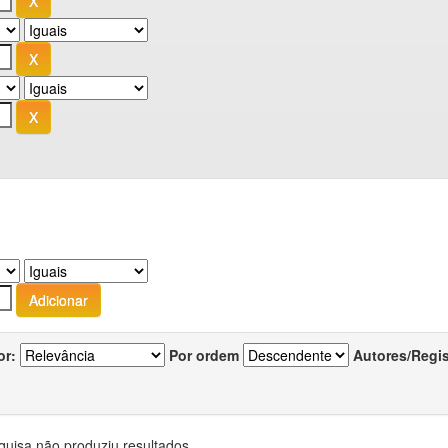
or:
Por ordem
Autores/Regi
quisa não produziu resultados.