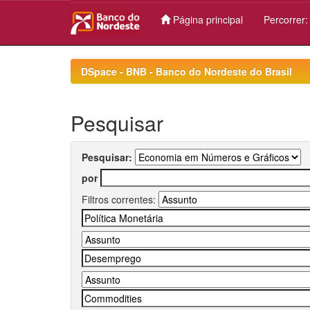
Página principal
Percorrer
Skip
navigation
DSpace - BNB - Banco do Nordeste do Brasil
Pesquisar
Pesquisar:
por
Filtros correntes: