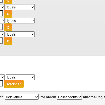
or:
Por ordem
Autores/Regi