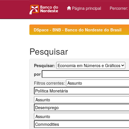
Página principal
Percorrer
Skip
navigation
DSpace - BNB - Banco do Nordeste do Brasil
Pesquisar
Pesquisar:
por
Filtros correntes: