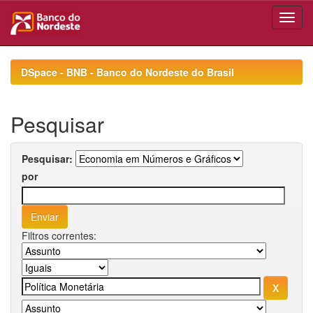
Skip
navigation
DSpace - BNB - Banco do Nordeste do Brasil
Pesquisar
Pesquisar:
por
Filtros correntes: