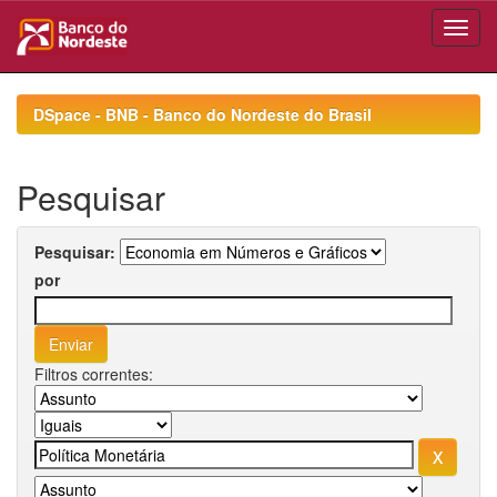
Skip
navigation
DSpace - BNB - Banco do Nordeste do Brasil
Pesquisar
Pesquisar:
por
Filtros correntes: